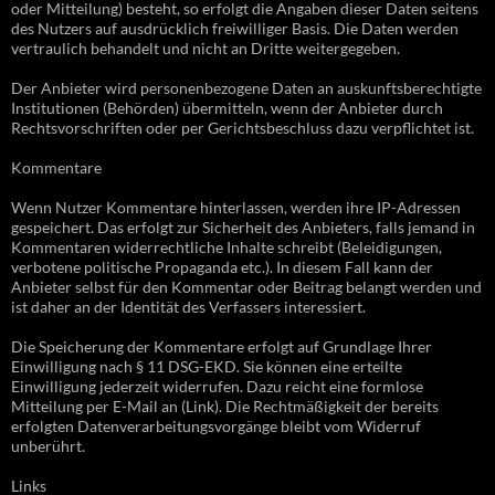
oder Mitteilung) besteht, so erfolgt die Angaben dieser Daten seitens
des Nutzers auf ausdrücklich freiwilliger Basis. Die Daten werden
vertraulich behandelt und nicht an Dritte weitergegeben.
Der Anbieter wird personenbezogene Daten an auskunftsberechtigte
Institutionen (Behörden) übermitteln, wenn der Anbieter durch
Rechtsvorschriften oder per Gerichtsbeschluss dazu verpflichtet ist.
Kommentare
Wenn Nutzer Kommentare hinterlassen, werden ihre IP-Adressen
gespeichert. Das erfolgt zur Sicherheit des Anbieters, falls jemand in
Kommentaren widerrechtliche Inhalte schreibt (Beleidigungen,
verbotene politische Propaganda etc.). In diesem Fall kann der
Anbieter selbst für den Kommentar oder Beitrag belangt werden und
ist daher an der Identität des Verfassers interessiert.
Die Speicherung der Kommentare erfolgt auf Grundlage Ihrer
Einwilligung nach § 11 DSG-EKD. Sie können eine erteilte
Einwilligung jederzeit widerrufen. Dazu reicht eine formlose
Mitteilung per E-Mail an (Link). Die Rechtmäßigkeit der bereits
erfolgten Datenverarbeitungsvorgänge bleibt vom Widerruf
unberührt.
Links