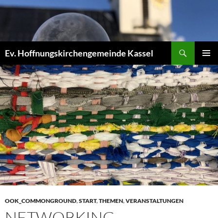
Zum
Inhalt
springen
Suchen
Ev. Hoffnungskirchengemeinde Kassel
PRIMÄR
MENÜ
OOK_COMMONGROUND
,
START
,
THEMEN
,
VERANSTALTUNGEN
NETWORKING –