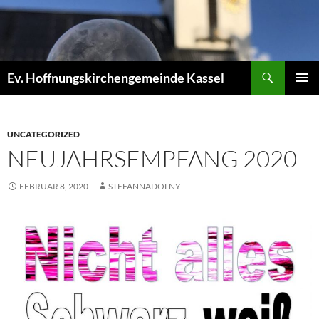
Zum
Inhalt
springen
Suchen
Ev. Hoffnungskirchengemeinde Kassel
PRIMÄR
MENÜ
UNCATEGORIZED
NEUJAHRSEMPFANG 2020
FEBRUAR 8, 2020
STEFANNADOLNY