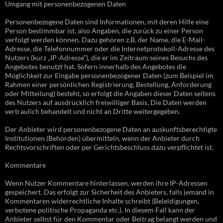
Umgang mit personenbezogenen Daten
Personenbezogene Daten sind Informationen, mit deren Hilfe eine
Person bestimmbar ist, also Angaben, die zurück zu einer Person
verfolgt werden können. Dazu gehören z.B. der Name, die E-Mail-
Adresse, die Telefonnummer oder die Internetprotokoll-Adresse des
Nutzers (kurz „IP-Adresse“), die er im Zeitraum seines Besuchs des
Angebotes benutzt hat. Sofern innerhalb des Angebotes die
Möglichkeit zur Eingabe personenbezogener Daten (zum Beispiel im
Rahmen einer persönlichen Registrierung, Bestellung, Anforderung
oder Mitteilung) besteht, so erfolgt die Angaben dieser Daten seitens
des Nutzers auf ausdrücklich freiwilliger Basis. Die Daten werden
vertraulich behandelt und nicht an Dritte weitergegeben.
Der Anbieter wird personenbezogene Daten an auskunftsberechtigte
Institutionen (Behörden) übermitteln, wenn der Anbieter durch
Rechtsvorschriften oder per Gerichtsbeschluss dazu verpflichtet ist.
Kommentare
Wenn Nutzer Kommentare hinterlassen, werden ihre IP-Adressen
gespeichert. Das erfolgt zur Sicherheit des Anbieters, falls jemand in
Kommentaren widerrechtliche Inhalte schreibt (Beleidigungen,
verbotene politische Propaganda etc.). In diesem Fall kann der
Anbieter selbst für den Kommentar oder Beitrag belangt werden und