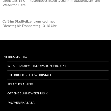
Dienstags 18 Uhr kostenloses Essen (vegan) im Stadtteilzentrum
Wesertor, Café
Café im Stadtteilzentrum
geöffnet
Dienstag bis Donnerstag 10-16 Uhr
INTERKULTURELL
WE ARE FAMILY! – INNOVATIONSPROJEKT
INTERKULTURELLE WERKSTATT
SPRACHTRAINING
OFFENE BÜHNE WELTMUSIK
PALAVER RHABABA