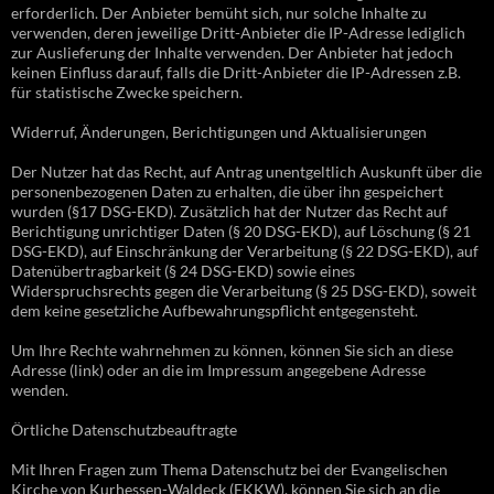
erforderlich. Der Anbieter bemüht sich, nur solche Inhalte zu
verwenden, deren jeweilige Dritt-Anbieter die IP-Adresse lediglich
zur Auslieferung der Inhalte verwenden. Der Anbieter hat jedoch
keinen Einfluss darauf, falls die Dritt-Anbieter die IP-Adressen z.B.
für statistische Zwecke speichern.
Widerruf, Änderungen, Berichtigungen und Aktualisierungen
Der Nutzer hat das Recht, auf Antrag unentgeltlich Auskunft über die
personenbezogenen Daten zu erhalten, die über ihn gespeichert
wurden (§17 DSG-EKD). Zusätzlich hat der Nutzer das Recht auf
Berichtigung unrichtiger Daten (§ 20 DSG-EKD), auf Löschung (§ 21
DSG-EKD), auf Einschränkung der Verarbeitung (§ 22 DSG-EKD), auf
Datenübertragbarkeit (§ 24 DSG-EKD) sowie eines
Widerspruchsrechts gegen die Verarbeitung (§ 25 DSG-EKD), soweit
dem keine gesetzliche Aufbewahrungspflicht entgegensteht.
Um Ihre Rechte wahrnehmen zu können, können Sie sich an diese
Adresse (link) oder an die im Impressum angegebene Adresse
wenden.
Örtliche Datenschutzbeauftragte
Mit Ihren Fragen zum Thema Datenschutz bei der Evangelischen
Kirche von Kurhessen-Waldeck (EKKW), können Sie sich an die