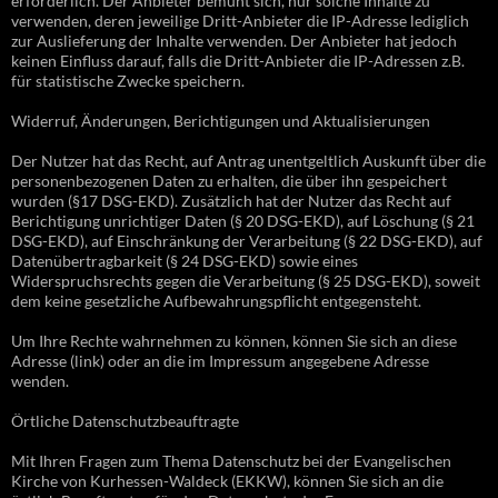
erforderlich. Der Anbieter bemüht sich, nur solche Inhalte zu
verwenden, deren jeweilige Dritt-Anbieter die IP-Adresse lediglich
zur Auslieferung der Inhalte verwenden. Der Anbieter hat jedoch
keinen Einfluss darauf, falls die Dritt-Anbieter die IP-Adressen z.B.
für statistische Zwecke speichern.
Widerruf, Änderungen, Berichtigungen und Aktualisierungen
Der Nutzer hat das Recht, auf Antrag unentgeltlich Auskunft über die
personenbezogenen Daten zu erhalten, die über ihn gespeichert
wurden (§17 DSG-EKD). Zusätzlich hat der Nutzer das Recht auf
Berichtigung unrichtiger Daten (§ 20 DSG-EKD), auf Löschung (§ 21
DSG-EKD), auf Einschränkung der Verarbeitung (§ 22 DSG-EKD), auf
Datenübertragbarkeit (§ 24 DSG-EKD) sowie eines
Widerspruchsrechts gegen die Verarbeitung (§ 25 DSG-EKD), soweit
dem keine gesetzliche Aufbewahrungspflicht entgegensteht.
Um Ihre Rechte wahrnehmen zu können, können Sie sich an diese
Adresse (link) oder an die im Impressum angegebene Adresse
wenden.
Örtliche Datenschutzbeauftragte
Mit Ihren Fragen zum Thema Datenschutz bei der Evangelischen
Kirche von Kurhessen-Waldeck (EKKW), können Sie sich an die