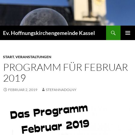
Zum
Inhalt
springen
Suchen
Ev. Hoffnungskirchengemeinde Kassel
PRIMÄR
MENÜ
START
,
VERANSTALTUNGEN
PROGRAMM FÜR FEBRUAR
2019
FEBRUAR 2, 2019
STEFANNADOLNY