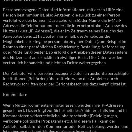
Personenbezogene Daten sind Informationen, mit deren Hilfe eine
Person bestimmbar ist, also Angaben, die zurück zu einer Person
verfolgt werden können. Dazu gehören z.B. der Name, die E-Mail-
Adresse, die Telefonnummer oder die Internetprotokoll-Adresse des
Nutzers (kurz „IP-Adresse“), die er im Zeitraum seines Besuchs des
Angebotes benutzt hat. Sofern innerhalb des Angebotes die
Möglichkeit zur Eingabe personenbezogener Daten (zum Beispiel im
Rahmen einer persönlichen Registrierung, Bestellung, Anforderung
oder Mitteilung) besteht, so erfolgt die Angaben dieser Daten seitens
des Nutzers auf ausdrücklich freiwilliger Basis. Die Daten werden
vertraulich behandelt und nicht an Dritte weitergegeben.
Der Anbieter wird personenbezogene Daten an auskunftsberechtigte
Institutionen (Behörden) übermitteln, wenn der Anbieter durch
Rechtsvorschriften oder per Gerichtsbeschluss dazu verpflichtet ist.
Kommentare
Wenn Nutzer Kommentare hinterlassen, werden ihre IP-Adressen
gespeichert. Das erfolgt zur Sicherheit des Anbieters, falls jemand in
Kommentaren widerrechtliche Inhalte schreibt (Beleidigungen,
verbotene politische Propaganda etc.). In diesem Fall kann der
Anbieter selbst für den Kommentar oder Beitrag belangt werden und
ist daher an der Identität des Verfassers interessiert.