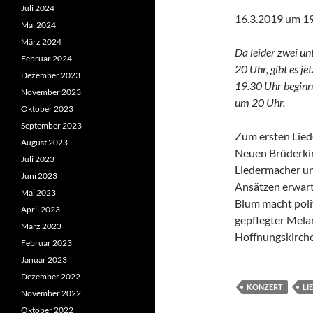
Juli 2024
16.3.2019 um 19
Mai 2024
März 2024
Da leider zwei un
Februar 2024
20 Uhr, gibt es j
Dezember 2023
19.30 Uhr beginn
November 2023
um 20 Uhr.
Oktober 2023
September 2023
Zum ersten Lied
August 2023
Neuen Brüderkir
Juli 2023
Liedermacher un
Juni 2023
Ansätzen erwarte
Mai 2023
Blum macht poli
April 2023
gepflegter Mela
März 2023
Hoffnungskirche
Februar 2023
Januar 2023
Dezember 2022
KONZERT
LI
November 2022
Oktober 2022