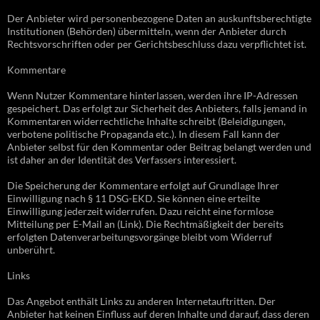
Der Anbieter wird personenbezogene Daten an auskunftsberechtigte
Institutionen (Behörden) übermitteln, wenn der Anbieter durch
Rechtsvorschriften oder per Gerichtsbeschluss dazu verpflichtet ist.
Kommentare
Wenn Nutzer Kommentare hinterlassen, werden ihre IP-Adressen
gespeichert. Das erfolgt zur Sicherheit des Anbieters, falls jemand in
Kommentaren widerrechtliche Inhalte schreibt (Beleidigungen,
verbotene politische Propaganda etc.). In diesem Fall kann der
Anbieter selbst für den Kommentar oder Beitrag belangt werden und
ist daher an der Identität des Verfassers interessiert.
Die Speicherung der Kommentare erfolgt auf Grundlage Ihrer
Einwilligung nach § 11 DSG-EKD. Sie können eine erteilte
Einwilligung jederzeit widerrufen. Dazu reicht eine formlose
Mitteilung per E-Mail an (Link). Die Rechtmäßigkeit der bereits
erfolgten Datenverarbeitungsvorgänge bleibt vom Widerruf
unberührt.
Links
Das Angebot enthält Links zu anderen Internetauftritten. Der
Anbieter hat keinen Einfluss auf deren Inhalte und darauf, dass deren