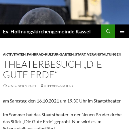
Zum
Inhalt
springen
Suchen
Ev. Hoffnungskirchengemeinde Kassel
PRIMÄR
MENÜ
AKTIVITÄTEN
,
FAHRRAD-KULTUR-GARTEN
,
START
,
VERANSTALTUNGEN
THEATERBESUCH „DIE
GUTE ERDE“
OKTOBER 5, 2021
STEFANNADOLNY
am Samstag, den 16.10.2021 um 19.30 Uhr im Staatstheater
Im Sommer hat das Staatstheater in der Neuen Brüderkirche
das Stück „Die Gute Erde“ geprobt. Nun wird es im
Schauspielhaus aufgeführt.