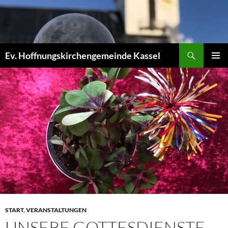
Zum
Inhalt
springen
Suchen
Ev. Hoffnungskirchengemeinde Kassel
PRIMÄR
MENÜ
START
,
VERANSTALTUNGEN
UNSERE GOTTESDIENSTE