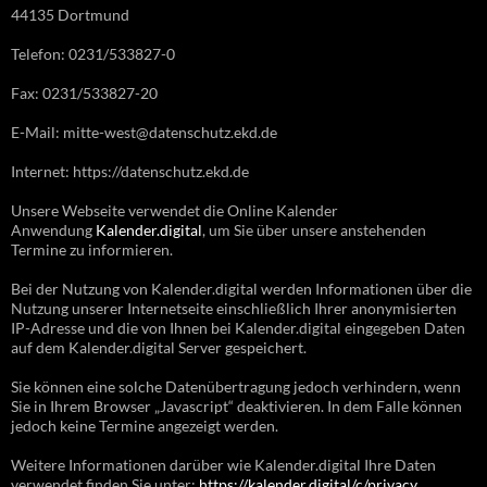
44135 Dortmund
Telefon: 0231/533827-0
Fax: 0231/533827-20
E-Mail: mitte-west@datenschutz.ekd.de
Internet: https://datenschutz.ekd.de
Unsere Webseite verwendet die Online Kalender
Anwendung
Kalender.digital
, um Sie über unsere anstehenden
Termine zu informieren.
Bei der Nutzung von Kalender.digital werden Informationen über die
Nutzung unserer Internetseite einschließlich Ihrer anonymisierten
IP-Adresse und die von Ihnen bei Kalender.digital eingegeben Daten
auf dem Kalender.digital Server gespeichert.
Sie können eine solche Datenübertragung jedoch verhindern, wenn
Sie in Ihrem Browser „Javascript“ deaktivieren. In dem Falle können
jedoch keine Termine angezeigt werden.
Weitere Informationen darüber wie Kalender.digital Ihre Daten
verwendet finden Sie unter:
https://kalender.digital/c/privacy