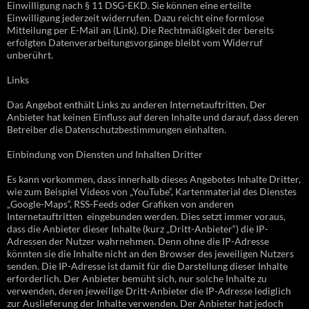
Einwilligung nach § 11 DSG-EKD. Sie können eine erteilte
Einwilligung jederzeit widerrufen. Dazu reicht eine formlose
Mitteilung per E-Mail an (Link). Die Rechtmäßigkeit der bereits
erfolgten Datenverarbeitungsvorgänge bleibt vom Widerruf
unberührt.
Links
Das Angebot enthält Links zu anderen Internetauftritten. Der
Anbieter hat keinen Einfluss auf deren Inhalte und darauf, dass deren
Betreiber die Datenschutzbestimmungen einhalten.
Einbindung von Diensten und Inhalten Dritter
Es kann vorkommen, dass innerhalb dieses Angebotes Inhalte Dritter,
wie zum Beispiel Videos von „YouTube“, Kartenmaterial des Dienstes
„Google-Maps“, RSS-Feeds oder Grafiken von anderen
Internetauftritten eingebunden werden. Dies setzt immer voraus,
dass die Anbieter dieser Inhalte (kurz „Dritt-Anbieter“) die IP-
Adressen der Nutzer wahrnehmen. Denn ohne die IP-Adresse
könnten sie die Inhalte nicht an den Browser des jeweiligen Nutzers
senden. Die IP-Adresse ist damit für die Darstellung dieser Inhalte
erforderlich. Der Anbieter bemüht sich, nur solche Inhalte zu
verwenden, deren jeweilige Dritt-Anbieter die IP-Adresse lediglich
zur Auslieferung der Inhalte verwenden. Der Anbieter hat jedoch