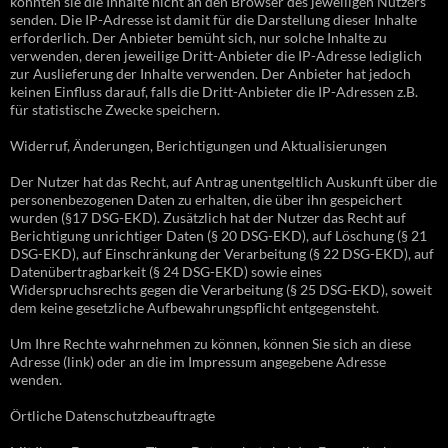
könnten sie die Inhalte nicht an den Browser des jeweiligen Nutzers
senden. Die IP-Adresse ist damit für die Darstellung dieser Inhalte
erforderlich. Der Anbieter bemüht sich, nur solche Inhalte zu
verwenden, deren jeweilige Dritt-Anbieter die IP-Adresse lediglich
zur Auslieferung der Inhalte verwenden. Der Anbieter hat jedoch
keinen Einfluss darauf, falls die Dritt-Anbieter die IP-Adressen z.B.
für statistische Zwecke speichern.
Widerruf, Änderungen, Berichtigungen und Aktualisierungen
Der Nutzer hat das Recht, auf Antrag unentgeltlich Auskunft über die
personenbezogenen Daten zu erhalten, die über ihn gespeichert
wurden (§17 DSG-EKD). Zusätzlich hat der Nutzer das Recht auf
Berichtigung unrichtiger Daten (§ 20 DSG-EKD), auf Löschung (§ 21
DSG-EKD), auf Einschränkung der Verarbeitung (§ 22 DSG-EKD), auf
Datenübertragbarkeit (§ 24 DSG-EKD) sowie eines
Widerspruchsrechts gegen die Verarbeitung (§ 25 DSG-EKD), soweit
dem keine gesetzliche Aufbewahrungspflicht entgegensteht.
Um Ihre Rechte wahrnehmen zu können, können Sie sich an diese
Adresse (link) oder an die im Impressum angegebene Adresse
wenden.
Örtliche Datenschutzbeauftragte