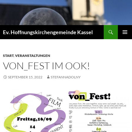
Zum
Inhalt
springen
Suchen
Ev. Hoffnungskirchengemeinde Kassel
PRIMÄR
MENÜ
START
,
VERANSTALTUNGEN
VON_FEST IM OOK!
SEPTEMBER 15, 2022
STEFANNADOLNY