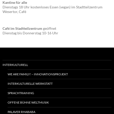
Kantine für alle
Dienstags 18 Uhr kostenloses Essen (vegan) im Stadtteilzentrum
Wesertor, Café
Café im Stadtteilzentrum
geöffnet
Dienstag bis Donnerstag 10-16 Uhr
INTERKULTURELL
WE ARE FAMILY! – INNOVATIONSPROJEKT
INTERKULTURELLE WERKSTATT
SPRACHTRAINING
OFFENE BÜHNE WELTMUSIK
PALAVER RHABABA