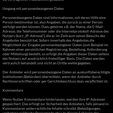
Umgang mit personenbezogenen Daten
Personenbezogene Daten sind Informationen, mit deren Hilfe eine
Person bestimmbar ist, also Angaben, die zurück zu einer Person
verfolgt werden können. Dazu gehören z.B. der Name, die E-Mail-
Adresse, die Telefonnummer oder die Internetprotokoll-Adresse des
Nutzers (kurz „IP-Adresse“), die er im Zeitraum seines Besuchs des
Angebotes benutzt hat. Sofern innerhalb des Angebotes die
Möglichkeit zur Eingabe personenbezogener Daten (zum Beispiel im
Rahmen einer persönlichen Registrierung, Bestellung, Anforderung
oder Mitteilung) besteht, so erfolgt die Angaben dieser Daten seitens
des Nutzers auf ausdrücklich freiwilliger Basis. Die Daten werden
vertraulich behandelt und nicht an Dritte weitergegeben.
Der Anbieter wird personenbezogene Daten an auskunftsberechtigte
Institutionen (Behörden) übermitteln, wenn der Anbieter durch
Rechtsvorschriften oder per Gerichtsbeschluss dazu verpflichtet ist.
Kommentare
Wenn Nutzer Kommentare hinterlassen, werden ihre IP-Adressen
gespeichert. Das erfolgt zur Sicherheit des Anbieters, falls jemand in
Kommentaren widerrechtliche Inhalte schreibt (Beleidigungen,
verbotene politische Propaganda etc.). In diesem Fall kann der