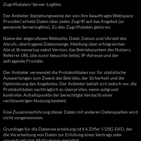
Zugriffsdaten/ Server-Logfiles
Der Anbieter (beziehungsweise der von ihm beauftragte Webspace-
Provider) erhebt Daten über jeden Zugriff auf das Angebot (so
genannte Serverlogfiles). Zu den Zugriffsdaten gehören:
Name der abgerufenen Webseite, Datei, Datum und Uhrzeit des
Abrufs, übertragene Datenmenge, Meldung über erfolgreichen
Abruf, Browsertyp nebst Version, das Betriebssystem des Nutzers,
Referrer URL (die zuvor besuchte Seite), IP-Adresse und der
anfragende Provider.
Der Anbieter verwendet die Protokolldaten nur für statistische
Auswertungen zum Zweck des Betriebs, der Sicherheit und der
Optimierung des Angebotes. Der Anbieter behält sich jedoch vor, die
Protokolldaten nachträglich zu überprüfen, wenn aufgrund
konkreter Anhaltspunkte der berechtigte Verdacht einer
rechtswidrigen Nutzung besteht.
Eine Zusammenführung dieser Daten mit anderen Datenquellen wird
nicht vorgenommen.
Grundlage für die Datenverarbeitung ist § 6 Ziffer 5 DSG-EKD, der
die Verarbeitung von Daten zur Erfüllung eines Vertrags oder
vorvertraglicher Maßnahmen gestattet.