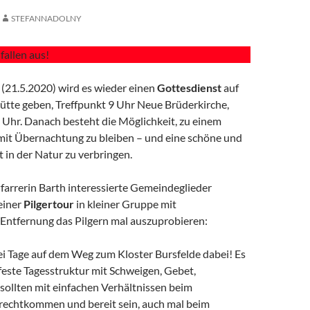
STEFANNADOLNY
fallen aus!
(21.5.2020) wird es wieder einen
Gottesdienst
auf
Hütte geben, Treffpunkt 9 Uhr Neue Brüderkirche,
 Uhr. Danach besteht die Möglichkeit, zu einem
mit Übernachtung zu bleiben – und eine schöne und
t in der Natur zu verbringen.
Pfarrerin Barth interessierte Gemeindeglieder
 einer
Pilgertour
in kleiner Gruppe mit
Entfernung das Pilgern mal auszuprobieren:
rei Tage auf dem Weg zum Kloster Bursfelde dabei! Es
v feste Tagesstruktur mit Schweigen, Gebet,
sollten mit einfachen Verhältnissen beim
echtkommen und bereit sein, auch mal beim