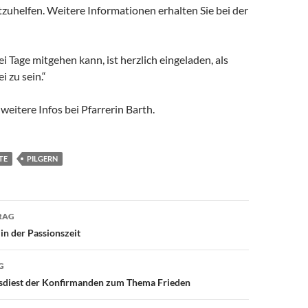
zuhelfen. Weitere Informationen erhalten Sie bei der
ei Tage mitgehen kann, ist herzlich eingeladen, als
i zu sein.“
eitere Infos bei Pfarrerin Barth.
TE
PILGERN
avigation
RAG
n der Passionszeit
G
esdiest der Konfirmanden zum Thema Frieden