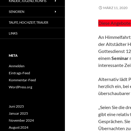
KINDER, JUGEND, KONFIS
MÄRZ 11, 2020
SENIOREN
Diese Angebote 
TAUFE, HOCHZEIT, TRAUER
LINKS
An Himmelfahrt 
der Altstädter 
Gottesdienst 12
META
einem
Seminar
interessante Zei
Anmelden
Eintrags-Feed
Alternativ lädt 
Kommentar-Feed
herzlich ein, bei
WordPress.org
überschaubarer 
Juni 2025
„Seien Sie die d
Januar 2025
gibt eine relati
November 2024
Gesprächen. Sie 
August 2024
Übernachten zur