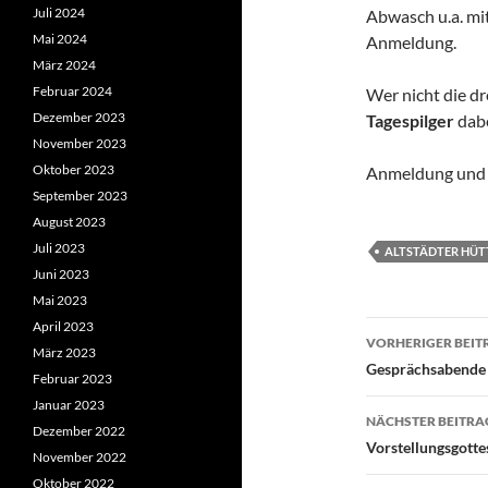
Juli 2024
Abwasch u.a. mit
Mai 2024
Anmeldung.
März 2024
Februar 2024
Wer nicht die dr
Dezember 2023
Tagespilger
dabe
November 2023
Oktober 2023
Anmeldung und w
September 2023
August 2023
Juli 2023
ALTSTÄDTER HÜT
Juni 2023
Mai 2023
Beitragsn
April 2023
VORHERIGER BEIT
März 2023
Gesprächsabende i
Februar 2023
Januar 2023
NÄCHSTER BEITRA
Dezember 2022
Vorstellungsgott
November 2022
Oktober 2022