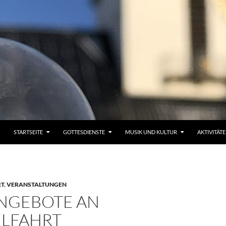
STARTSEITE
GOTTESDIENSTE
MUSIK UND KULTUR
AKTIVITÄT
RT
,
VERANSTALTUNGEN
ANGEBOTE AN
LFAHRT