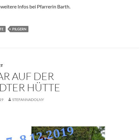
eitere Infos bei Pfarrerin Barth.
TE
PILGERN
RT
AR AUF DER
ÄDTER HÜTTE
19
STEFANNADOLNY