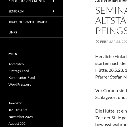
AKTIVITÄTEN
,
STA
KINDER, JUGEND, KONFIS
SEMIN
SENIOREN
ALTST
TAUFE, HOCHZEIT, TRAUER
PFINGS
LINKS
FEBRUAR 25, 20
META
Herzliche Einla
starten nach de
Anmelden
Hütte. 28.5.23, 
Eintrags-Feed
Pfarrer Stefan 
Kommentar-Feed
WordPress.org
Vor Corona sind 
Schlagwort und 
Juni 2025
Januar 2025
Die Hütte ist ei
November 2024
Zeit der Stille 
August 2024
bewusst wahrne