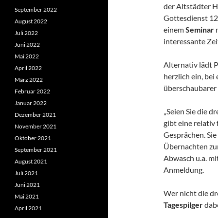
der Altstädter 
September 2022
Gottesdienst 12
August 2022
einem
Seminar
Juli 2022
interessante Zei
Juni 2022
Mai 2022
Alternativ lädt 
April 2022
herzlich ein, bei
März 2022
überschaubarer 
Februar 2022
Januar 2022
„Seien Sie die d
Dezember 2021
gibt eine relati
November 2021
Gesprächen. Sie 
Oktober 2021
Übernachten zur
September 2021
Abwasch u.a. mit
August 2021
Anmeldung.
Juli 2021
Juni 2021
Wer nicht die dr
Mai 2021
Tagespilger
dabe
April 2021