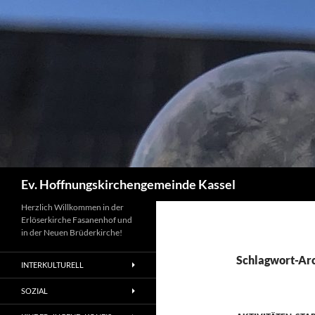
Zum
Inhalt
springen
Suchen
Ev. Hoffnungskirchengemeinde Kassel
Herzlich Willkommen in der
Erlöserkirche Fasanenhof und
in der Neuen Brüderkirche!
Schlagwort-Arc
INTERKULTURELL
SOZIAL