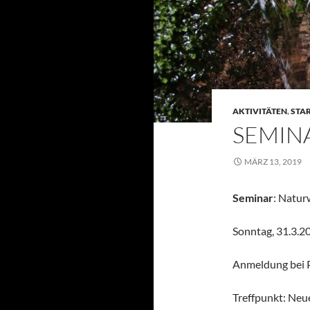
AKTIVITÄTEN
,
STA
SEMIN
MÄRZ 13, 2019
Seminar
: Natur
Sonntag, 31.3.2
Anmeldung bei 
Treffpunkt: Neu