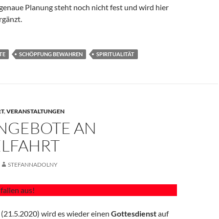
genaue Planung steht noch nicht fest und wird hier
rgänzt.
TE
SCHÖPFUNG BEWAHREN
SPIRITUALITÄT
RT
,
VERANSTALTUNGEN
ANGEBOTE AN
LFAHRT
STEFANNADOLNY
fallen aus!
(21.5.2020) wird es wieder einen
Gottesdienst
auf