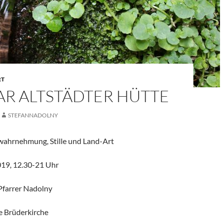
RT
AR ALTSTÄDTER HÜTTE
STEFANNADOLNY
wahrnehmung, Stille und Land-Art
019, 12.30-21 Uhr
Pfarrer Nadolny
e Brüderkirche