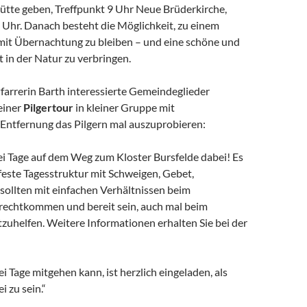
Hütte geben, Treffpunkt 9 Uhr Neue Brüderkirche,
 Uhr. Danach besteht die Möglichkeit, zu einem
mit Übernachtung zu bleiben – und eine schöne und
t in der Natur zu verbringen.
Pfarrerin Barth interessierte Gemeindeglieder
 einer
Pilgertour
in kleiner Gruppe mit
Entfernung das Pilgern mal auszuprobieren:
rei Tage auf dem Weg zum Kloster Bursfelde dabei! Es
v feste Tagesstruktur mit Schweigen, Gebet,
sollten mit einfachen Verhältnissen beim
echtkommen und bereit sein, auch mal beim
zuhelfen. Weitere Informationen erhalten Sie bei der
ei Tage mitgehen kann, ist herzlich eingeladen, als
i zu sein.“