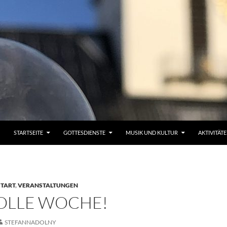
STARTSEITE
GOTTESDIENSTE
MUSIK UND KULTUR
AKTIVITÄT
START
,
VERANSTALTUNGEN
VOLLE WOCHE!
STEFANNADOLNY