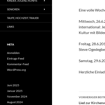
KINDER, JUGEND, KONFIS
SENIOREN
Eine volle Woche
TAUFE, HOCHZEIT, TRAUER
Mittwoch, 26.6.
international: J
LINKS
Kultur mit Bild
Freitag, 28.6.20
META
Steve Ogedegbe 
Anmelden
Eintrags-Feed
Samstag, 29.6.2
Kommentar-Feed
WordPress.org
Herzliche Einla
Juni 2025
Januar 2025
Beitragsn
November 2024
VORHERIGER BEIT
August 2024
Lied zur Kirchen