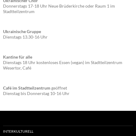
Ukrainischer Chor
Donnerstags 17-18 Uhr Neue Brüderkirche oder Raum 1 im
Stadtteilzentrum
Ukrainische Gruppe
Dienstags 13.30-16 Uhr
Kantine für alle
Dienstags 18 Uhr kostenloses Essen (vegan) im Stadtteilzentrum
Wesertor, Café
Café im Stadtteilzentrum
geöffnet
Dienstag bis Donnerstag 10-16 Uhr
INTERKULTURELL