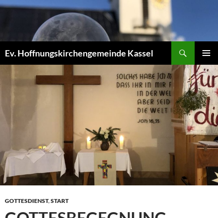
Zum
Inhalt
springen
Suchen
Ev. Hoffnungskirchengemeinde Kassel
PRIMÄR
MENÜ
GOTTESDIENST
,
START
GOTTESBEGEGNUNG –