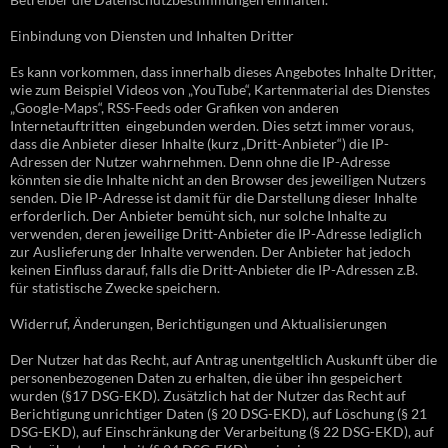
Einbindung von Diensten und Inhalten Dritter
Es kann vorkommen, dass innerhalb dieses Angebotes Inhalte Dritter,
wie zum Beispiel Videos von „YouTube“, Kartenmaterial des Dienstes
„Google-Maps“, RSS-Feeds oder Grafiken von anderen
Internetauftritten eingebunden werden. Dies setzt immer voraus,
dass die Anbieter dieser Inhalte (kurz „Dritt-Anbieter“) die IP-
Adressen der Nutzer wahrnehmen. Denn ohne die IP-Adresse
könnten sie die Inhalte nicht an den Browser des jeweiligen Nutzers
senden. Die IP-Adresse ist damit für die Darstellung dieser Inhalte
erforderlich. Der Anbieter bemüht sich, nur solche Inhalte zu
verwenden, deren jeweilige Dritt-Anbieter die IP-Adresse lediglich
zur Auslieferung der Inhalte verwenden. Der Anbieter hat jedoch
keinen Einfluss darauf, falls die Dritt-Anbieter die IP-Adressen z.B.
für statistische Zwecke speichern.
Widerruf, Änderungen, Berichtigungen und Aktualisierungen
Der Nutzer hat das Recht, auf Antrag unentgeltlich Auskunft über die
personenbezogenen Daten zu erhalten, die über ihn gespeichert
wurden (§17 DSG-EKD). Zusätzlich hat der Nutzer das Recht auf
Berichtigung unrichtiger Daten (§ 20 DSG-EKD), auf Löschung (§ 21
DSG-EKD), auf Einschränkung der Verarbeitung (§ 22 DSG-EKD), auf