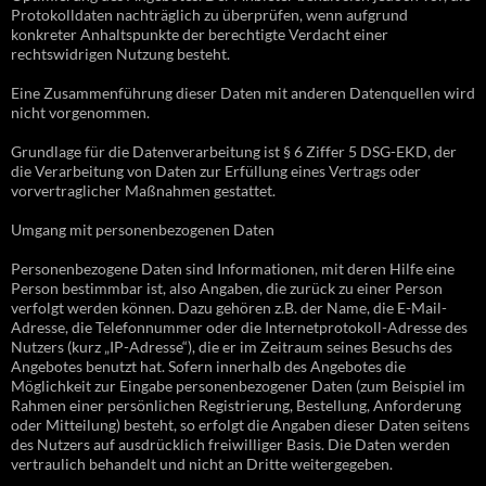
Protokolldaten nachträglich zu überprüfen, wenn aufgrund
konkreter Anhaltspunkte der berechtigte Verdacht einer
rechtswidrigen Nutzung besteht.
Eine Zusammenführung dieser Daten mit anderen Datenquellen wird
nicht vorgenommen.
Grundlage für die Datenverarbeitung ist § 6 Ziffer 5 DSG-EKD, der
die Verarbeitung von Daten zur Erfüllung eines Vertrags oder
vorvertraglicher Maßnahmen gestattet.
Umgang mit personenbezogenen Daten
Personenbezogene Daten sind Informationen, mit deren Hilfe eine
Person bestimmbar ist, also Angaben, die zurück zu einer Person
verfolgt werden können. Dazu gehören z.B. der Name, die E-Mail-
Adresse, die Telefonnummer oder die Internetprotokoll-Adresse des
Nutzers (kurz „IP-Adresse“), die er im Zeitraum seines Besuchs des
Angebotes benutzt hat. Sofern innerhalb des Angebotes die
Möglichkeit zur Eingabe personenbezogener Daten (zum Beispiel im
Rahmen einer persönlichen Registrierung, Bestellung, Anforderung
oder Mitteilung) besteht, so erfolgt die Angaben dieser Daten seitens
des Nutzers auf ausdrücklich freiwilliger Basis. Die Daten werden
vertraulich behandelt und nicht an Dritte weitergegeben.