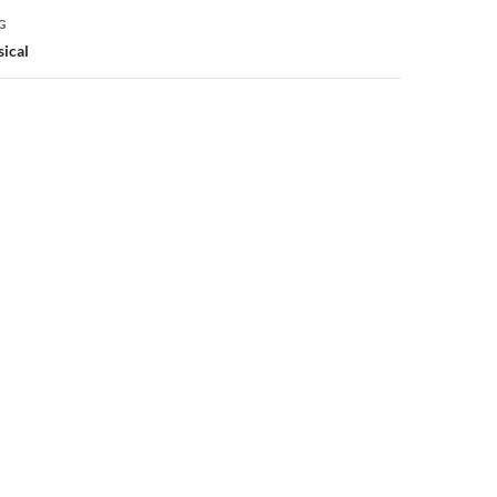
G
ical