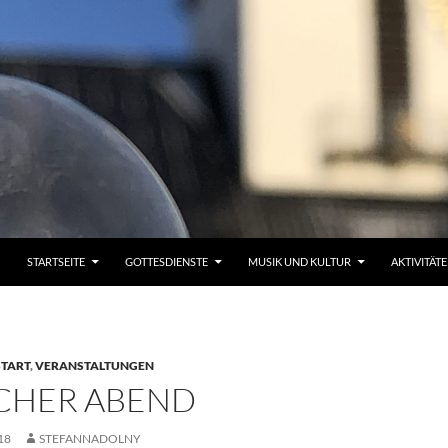
STARTSEITE
GOTTESDIENSTE
MUSIK UND KULTUR
AKTIVITÄT
START
,
VERANSTALTUNGEN
SCHER ABEND
18
STEFANNADOLNY