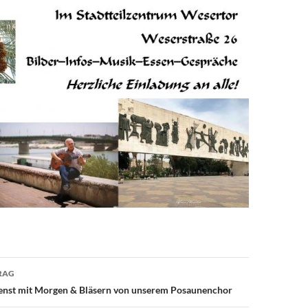
avigation
RAG
enst mit Morgen & Bläsern von unserem Posaunenchor