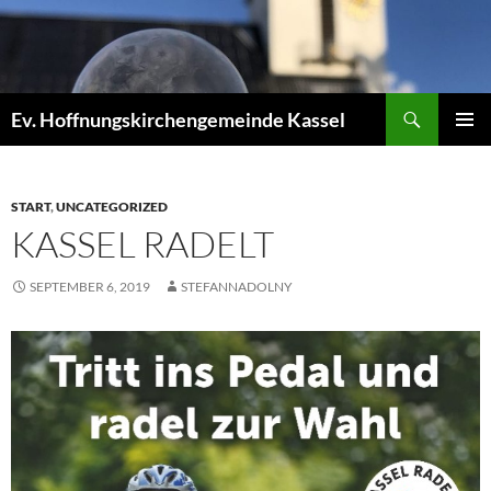
Zum
Inhalt
springen
Suchen
Ev. Hoffnungskirchengemeinde Kassel
PRIMÄR
MENÜ
START
,
UNCATEGORIZED
KASSEL RADELT
SEPTEMBER 6, 2019
STEFANNADOLNY