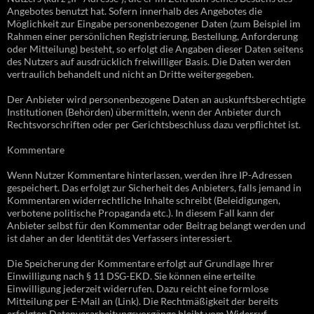
Angebotes benutzt hat. Sofern innerhalb des Angebotes die
Möglichkeit zur Eingabe personenbezogener Daten (zum Beispiel im
Rahmen einer persönlichen Registrierung, Bestellung, Anforderung
oder Mitteilung) besteht, so erfolgt die Angaben dieser Daten seitens
des Nutzers auf ausdrücklich freiwilliger Basis. Die Daten werden
vertraulich behandelt und nicht an Dritte weitergegeben.
Der Anbieter wird personenbezogene Daten an auskunftsberechtigte
Institutionen (Behörden) übermitteln, wenn der Anbieter durch
Rechtsvorschriften oder per Gerichtsbeschluss dazu verpflichtet ist.
Kommentare
Wenn Nutzer Kommentare hinterlassen, werden ihre IP-Adressen
gespeichert. Das erfolgt zur Sicherheit des Anbieters, falls jemand in
Kommentaren widerrechtliche Inhalte schreibt (Beleidigungen,
verbotene politische Propaganda etc.). In diesem Fall kann der
Anbieter selbst für den Kommentar oder Beitrag belangt werden und
ist daher an der Identität des Verfassers interessiert.
Die Speicherung der Kommentare erfolgt auf Grundlage Ihrer
Einwilligung nach § 11 DSG-EKD. Sie können eine erteilte
Einwilligung jederzeit widerrufen. Dazu reicht eine formlose
Mitteilung per E-Mail an (Link). Die Rechtmäßigkeit der bereits
erfolgten Datenverarbeitungsvorgänge bleibt vom Widerruf