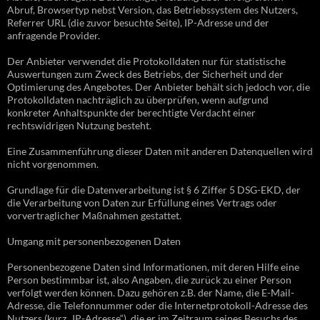
Abruf, Browsertyp nebst Version, das Betriebssystem des Nutzers,
Referrer URL (die zuvor besuchte Seite), IP-Adresse und der
anfragende Provider.
Der Anbieter verwendet die Protokolldaten nur für statistische
Auswertungen zum Zweck des Betriebs, der Sicherheit und der
Optimierung des Angebotes. Der Anbieter behält sich jedoch vor, die
Protokolldaten nachträglich zu überprüfen, wenn aufgrund
konkreter Anhaltspunkte der berechtigte Verdacht einer
rechtswidrigen Nutzung besteht.
Eine Zusammenführung dieser Daten mit anderen Datenquellen wird
nicht vorgenommen.
Grundlage für die Datenverarbeitung ist § 6 Ziffer 5 DSG-EKD, der
die Verarbeitung von Daten zur Erfüllung eines Vertrags oder
vorvertraglicher Maßnahmen gestattet.
Umgang mit personenbezogenen Daten
Personenbezogene Daten sind Informationen, mit deren Hilfe eine
Person bestimmbar ist, also Angaben, die zurück zu einer Person
verfolgt werden können. Dazu gehören z.B. der Name, die E-Mail-
Adresse, die Telefonnummer oder die Internetprotokoll-Adresse des
Nutzers (kurz „IP-Adresse“), die er im Zeitraum seines Besuchs des