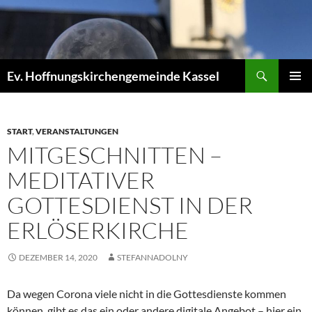
Zum
Inhalt
springen
Suchen
Ev. Hoffnungskirchengemeinde Kassel
PRIMÄR
MENÜ
START
,
VERANSTALTUNGEN
MITGESCHNITTEN –
MEDITATIVER
GOTTESDIENST IN DER
ERLÖSERKIRCHE
DEZEMBER 14, 2020
STEFANNADOLNY
Da wegen Corona viele nicht in die Gottesdienste kommen
können, gibt es das ein oder andere digitale Angebot – hier ein