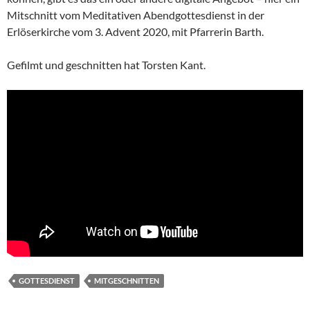
Mitschnitt vom Meditativen Abendgottesdienst in der
Erlöserkirche vom 3. Advent 2020, mit Pfarrerin Barth.
Gefilmt und geschnitten hat Torsten Kant.
GOTTESDIENST
MITGESCHNITTEN