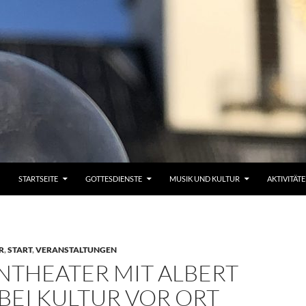
STARTSEITE
GOTTESDIENSTE
MUSIK UND KULTUR
AKTIVITÄT
R
,
START
,
VERANSTALTUNGEN
NTHEATER MIT ALBERT
BEI KULTUR VOR ORT