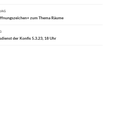
avigation
RAG
offnungszeichen+ zum Thema Räume
G
dienst der Konfis 5.3.23, 18 Uhr