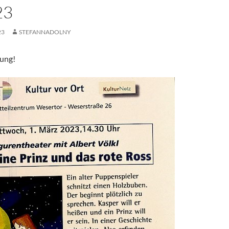
23
23
STEFANNADOLNY
dung!