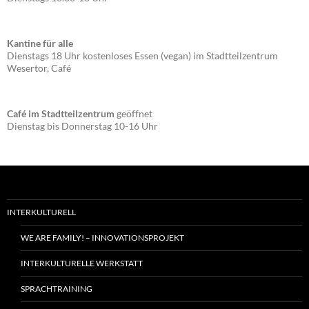
Kantine für alle
Dienstags 18 Uhr kostenloses Essen (vegan) im Stadtteilzentrum
Wesertor, Café
Café im Stadtteilzentrum
geöffnet
Dienstag bis Donnerstag 10-16 Uhr
INTERKULTURELL
WE ARE FAMILY! – INNOVATIONSPROJEKT
INTERKULTURELLE WERKSTATT
SPRACHTRAINING