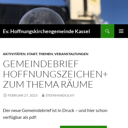
Zum
Inhalt
springen
Suchen
Ev. Hoffnungskirchengemeinde Kassel
PRIMÄR
MENÜ
AKTIVITÄTEN
,
START
,
THEMEN
,
VERANSTALTUNGEN
GEMEINDEBRIEF
HOFFNUNGSZEICHEN+
ZUM THEMA RÄUME
FEBRUAR 27, 2023
STEFANNADOLNY
Der neue Gemeindebrief ist in Druck – und hier schon
verfügbar als pdf: