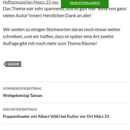
Hoffnungszeichen-Maerz-23-neu
HERUNTERLADEN
Das Thema war sehr spannend, und es gibt hier Texte von ganz
vielen Autor*innen! Herzlichen Dank an alle!
Wir wollen zu einigen Stichworten daran noch etwas weiter
schreiben, und wir hoffen, dass es später eine Art zweite
Auflage gibt mit noch mehr zum Thema Räume!
RÄUME
Beitragsnavigation
VORHERIGER BEITRAG
Weltgebetstag Taiwan
NÄCHSTER BEITRAG
Puppentheater mit Albert Völkl bei Kultur vor Ort März 23