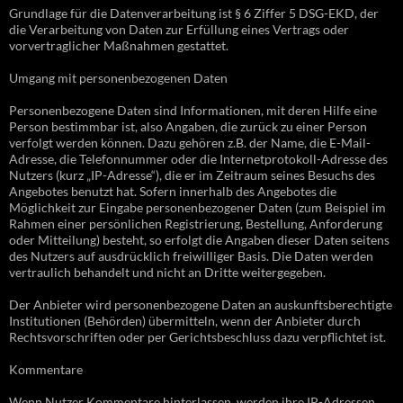
Grundlage für die Datenverarbeitung ist § 6 Ziffer 5 DSG-EKD, der
die Verarbeitung von Daten zur Erfüllung eines Vertrags oder
vorvertraglicher Maßnahmen gestattet.
Umgang mit personenbezogenen Daten
Personenbezogene Daten sind Informationen, mit deren Hilfe eine
Person bestimmbar ist, also Angaben, die zurück zu einer Person
verfolgt werden können. Dazu gehören z.B. der Name, die E-Mail-
Adresse, die Telefonnummer oder die Internetprotokoll-Adresse des
Nutzers (kurz „IP-Adresse“), die er im Zeitraum seines Besuchs des
Angebotes benutzt hat. Sofern innerhalb des Angebotes die
Möglichkeit zur Eingabe personenbezogener Daten (zum Beispiel im
Rahmen einer persönlichen Registrierung, Bestellung, Anforderung
oder Mitteilung) besteht, so erfolgt die Angaben dieser Daten seitens
des Nutzers auf ausdrücklich freiwilliger Basis. Die Daten werden
vertraulich behandelt und nicht an Dritte weitergegeben.
Der Anbieter wird personenbezogene Daten an auskunftsberechtigte
Institutionen (Behörden) übermitteln, wenn der Anbieter durch
Rechtsvorschriften oder per Gerichtsbeschluss dazu verpflichtet ist.
Kommentare
Wenn Nutzer Kommentare hinterlassen, werden ihre IP-Adressen