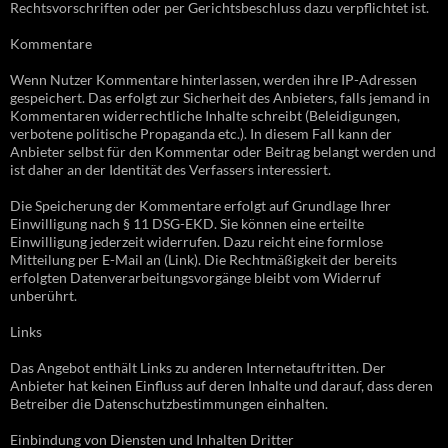
Rechtsvorschriften oder per Gerichtsbeschluss dazu verpflichtet ist.
Kommentare
Wenn Nutzer Kommentare hinterlassen, werden ihre IP-Adressen
gespeichert. Das erfolgt zur Sicherheit des Anbieters, falls jemand in
Kommentaren widerrechtliche Inhalte schreibt (Beleidigungen,
verbotene politische Propaganda etc.). In diesem Fall kann der
Anbieter selbst für den Kommentar oder Beitrag belangt werden und
ist daher an der Identität des Verfassers interessiert.
Die Speicherung der Kommentare erfolgt auf Grundlage Ihrer
Einwilligung nach § 11 DSG-EKD. Sie können eine erteilte
Einwilligung jederzeit widerrufen. Dazu reicht eine formlose
Mitteilung per E-Mail an (Link). Die Rechtmäßigkeit der bereits
erfolgten Datenverarbeitungsvorgänge bleibt vom Widerruf
unberührt.
Links
Das Angebot enthält Links zu anderen Internetauftritten. Der
Anbieter hat keinen Einfluss auf deren Inhalte und darauf, dass deren
Betreiber die Datenschutzbestimmungen einhalten.
Einbindung von Diensten und Inhalten Dritter