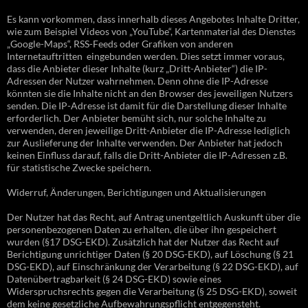
Es kann vorkommen, dass innerhalb dieses Angebotes Inhalte Dritter,
wie zum Beispiel Videos von „YouTube“, Kartenmaterial des Dienstes
„Google-Maps“, RSS-Feeds oder Grafiken von anderen
Internetauftritten eingebunden werden. Dies setzt immer voraus,
dass die Anbieter dieser Inhalte (kurz „Dritt-Anbieter“) die IP-
Adressen der Nutzer wahrnehmen. Denn ohne die IP-Adresse
könnten sie die Inhalte nicht an den Browser des jeweiligen Nutzers
senden. Die IP-Adresse ist damit für die Darstellung dieser Inhalte
erforderlich. Der Anbieter bemüht sich, nur solche Inhalte zu
verwenden, deren jeweilige Dritt-Anbieter die IP-Adresse lediglich
zur Auslieferung der Inhalte verwenden. Der Anbieter hat jedoch
keinen Einfluss darauf, falls die Dritt-Anbieter die IP-Adressen z.B.
für statistische Zwecke speichern.
Widerruf, Änderungen, Berichtigungen und Aktualisierungen
Der Nutzer hat das Recht, auf Antrag unentgeltlich Auskunft über die
personenbezogenen Daten zu erhalten, die über ihn gespeichert
wurden (§17 DSG-EKD). Zusätzlich hat der Nutzer das Recht auf
Berichtigung unrichtiger Daten (§ 20 DSG-EKD), auf Löschung (§ 21
DSG-EKD), auf Einschränkung der Verarbeitung (§ 22 DSG-EKD), auf
Datenübertragbarkeit (§ 24 DSG-EKD) sowie eines
Widerspruchsrechts gegen die Verarbeitung (§ 25 DSG-EKD), soweit
dem keine gesetzliche Aufbewahrungspflicht entgegensteht.