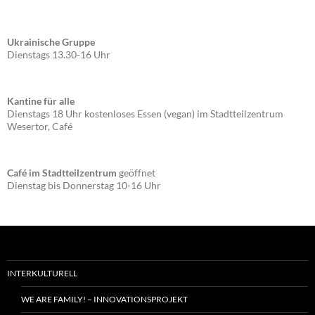
Ukrainische Gruppe
Dienstags 13.30-16 Uhr
Kantine für alle
Dienstags 18 Uhr kostenloses Essen (vegan) im Stadtteilzentrum
Wesertor, Café
Café im Stadtteilzentrum
geöffnet
Dienstag bis Donnerstag 10-16 Uhr
INTERKULTURELL
WE ARE FAMILY! – INNOVATIONSPROJEKT