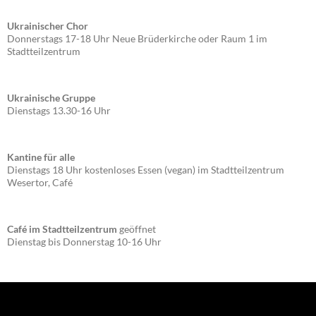
Ukrainischer Chor
Donnerstags 17-18 Uhr Neue Brüderkirche oder Raum 1 im
Stadtteilzentrum
Ukrainische Gruppe
Dienstags 13.30-16 Uhr
Kantine für alle
Dienstags 18 Uhr kostenloses Essen (vegan) im Stadtteilzentrum
Wesertor, Café
Café im Stadtteilzentrum
geöffnet
Dienstag bis Donnerstag 10-16 Uhr