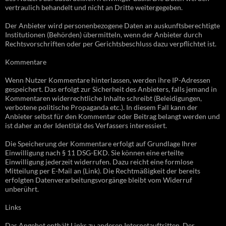
vertraulich behandelt und nicht an Dritte weitergegeben.
Der Anbieter wird personenbezogene Daten an auskunftsberechtigte
Institutionen (Behörden) übermitteln, wenn der Anbieter durch
Rechtsvorschriften oder per Gerichtsbeschluss dazu verpflichtet ist.
Kommentare
Wenn Nutzer Kommentare hinterlassen, werden ihre IP-Adressen
gespeichert. Das erfolgt zur Sicherheit des Anbieters, falls jemand in
Kommentaren widerrechtliche Inhalte schreibt (Beleidigungen,
verbotene politische Propaganda etc.). In diesem Fall kann der
Anbieter selbst für den Kommentar oder Beitrag belangt werden und
ist daher an der Identität des Verfassers interessiert.
Die Speicherung der Kommentare erfolgt auf Grundlage Ihrer
Einwilligung nach § 11 DSG-EKD. Sie können eine erteilte
Einwilligung jederzeit widerrufen. Dazu reicht eine formlose
Mitteilung per E-Mail an (Link). Die Rechtmäßigkeit der bereits
erfolgten Datenverarbeitungsvorgänge bleibt vom Widerruf
unberührt.
Links
Das Angebot enthält Links zu anderen Internetauftritten. Der