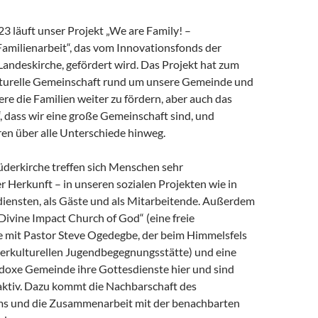
3 läuft unser Projekt „We are Family! –
Familienarbeit“, das vom Innovationsfonds der
andeskirche, gefördert wird. Das Projekt hat zum
kulturelle Gemeinschaft rund um unsere Gemeinde und
re die Familien weiter zu fördern, aber auch das
, dass wir eine große Gemeinschaft sind, und
n über alle Unterschiede hinweg.
üderkirche treffen sich Menschen sehr
r Herkunft – in unseren sozialen Projekten wie in
iensten, als Gäste und als Mitarbeitende. Außerdem
„Divine Impact Church of God“ (eine freie
 mit Pastor Steve Ogedegbe, der beim Himmelsfels
nterkulturellen Jugendbegegnungsstätte) und eine
odoxe Gemeinde ihre Gottesdienste hier und sind
aktiv. Dazu kommt die Nachbarschaft des
ms und die Zusammenarbeit mit der benachbarten