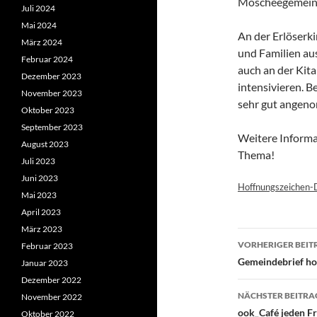
Moscheegemein
Juli 2024
Mai 2024
An der Erlöserki
März 2024
und Familien aus
Februar 2024
auch an der Kita
Dezember 2023
intensivieren. B
November 2023
sehr gut angen
Oktober 2023
September 2023
Weitere Informa
August 2023
Thema!
Juli 2023
Juni 2023
Hoffnungszeichen
Mai 2023
April 2023
März 2023
Beitragsn
VORHERIGER BEIT
Februar 2023
Gemeindebrief h
Januar 2023
Dezember 2022
NÄCHSTER BEITRA
November 2022
ook_Café jeden Fr
Oktober 2022