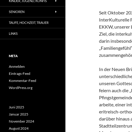
KINDER, JUGEND, KONFIS
SENIOREN
Seit Oktober 202
InterKulturelle 
TAUFE, HOCHZEIT, TRAUER
EKKW, unserer L
Ziel, die inter
LINKS
darin insbesonde
„Familiengefühl“
zusammengehöre
META
Anmelden
In der Neuen Br
Eintrags-Feed
unterschiedliche
Kommentar-Feed
unseren Gottesd
WordPress.org
feiern auch die 
Pfingstgemeinde
arbeite, einer i
Juni 2025
eritreisch-orth
Januar 2025
darüber hinaus 
November 2024
Stadtteilzentru
August 2024