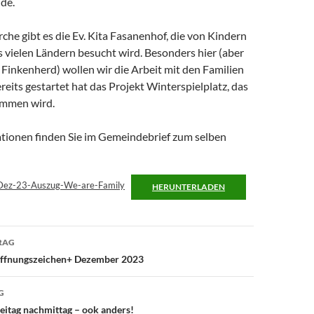
de.
rche gibt es die Ev. Kita Fasanenhof, die von Kindern
 vielen Ländern besucht wird. Besonders hier (aber
 Finkenherd) wollen wir die Arbeit mit den Familien
ereits gestartet hat das Projekt Winterspielplatz, das
ommen wird.
tionen finden Sie im Gemeindebrief zum selben
-Dez-23-Auszug-We-are-Family
HERUNTERLADEN
avigation
RAG
offnungszeichen+ Dezember 2023
G
eitag nachmittag – ook anders!