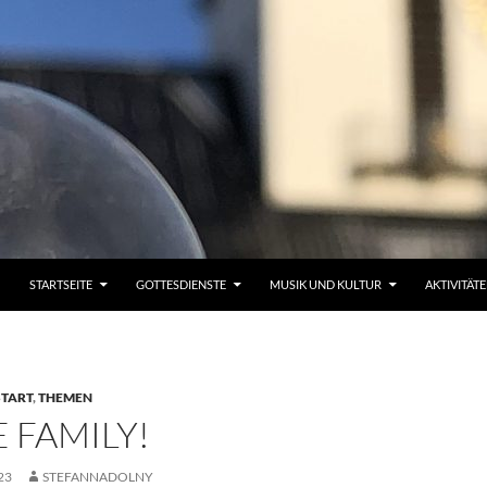
STARTSEITE
GOTTESDIENSTE
MUSIK UND KULTUR
AKTIVITÄT
START
,
THEMEN
 FAMILY!
23
STEFANNADOLNY