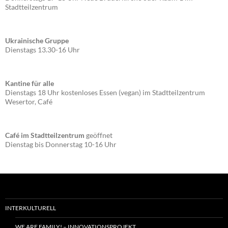
Stadtteilzentrum
Ukrainische Gruppe
Dienstags 13.30-16 Uhr
Kantine für alle
Dienstags 18 Uhr kostenloses Essen (vegan) im Stadtteilzentrum
Wesertor, Café
Café im Stadtteilzentrum
geöffnet
Dienstag bis Donnerstag 10-16 Uhr
INTERKULTURELL
WE ARE FAMILY! – INNOVATIONSPROJEKT