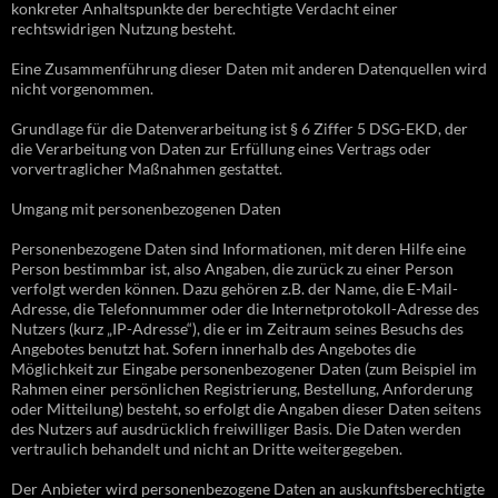
konkreter Anhaltspunkte der berechtigte Verdacht einer
rechtswidrigen Nutzung besteht.
Eine Zusammenführung dieser Daten mit anderen Datenquellen wird
nicht vorgenommen.
Grundlage für die Datenverarbeitung ist § 6 Ziffer 5 DSG-EKD, der
die Verarbeitung von Daten zur Erfüllung eines Vertrags oder
vorvertraglicher Maßnahmen gestattet.
Umgang mit personenbezogenen Daten
Personenbezogene Daten sind Informationen, mit deren Hilfe eine
Person bestimmbar ist, also Angaben, die zurück zu einer Person
verfolgt werden können. Dazu gehören z.B. der Name, die E-Mail-
Adresse, die Telefonnummer oder die Internetprotokoll-Adresse des
Nutzers (kurz „IP-Adresse“), die er im Zeitraum seines Besuchs des
Angebotes benutzt hat. Sofern innerhalb des Angebotes die
Möglichkeit zur Eingabe personenbezogener Daten (zum Beispiel im
Rahmen einer persönlichen Registrierung, Bestellung, Anforderung
oder Mitteilung) besteht, so erfolgt die Angaben dieser Daten seitens
des Nutzers auf ausdrücklich freiwilliger Basis. Die Daten werden
vertraulich behandelt und nicht an Dritte weitergegeben.
Der Anbieter wird personenbezogene Daten an auskunftsberechtigte