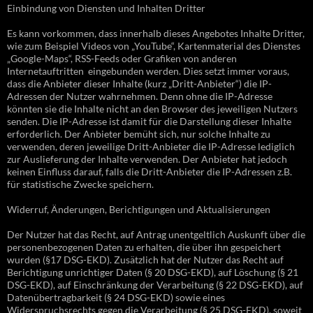
Einbindung von Diensten und Inhalten Dritter
Es kann vorkommen, dass innerhalb dieses Angebotes Inhalte Dritter,
wie zum Beispiel Videos von „YouTube“, Kartenmaterial des Dienstes
„Google-Maps“, RSS-Feeds oder Grafiken von anderen
Internetauftritten eingebunden werden. Dies setzt immer voraus,
dass die Anbieter dieser Inhalte (kurz „Dritt-Anbieter“) die IP-
Adressen der Nutzer wahrnehmen. Denn ohne die IP-Adresse
könnten sie die Inhalte nicht an den Browser des jeweiligen Nutzers
senden. Die IP-Adresse ist damit für die Darstellung dieser Inhalte
erforderlich. Der Anbieter bemüht sich, nur solche Inhalte zu
verwenden, deren jeweilige Dritt-Anbieter die IP-Adresse lediglich
zur Auslieferung der Inhalte verwenden. Der Anbieter hat jedoch
keinen Einfluss darauf, falls die Dritt-Anbieter die IP-Adressen z.B.
für statistische Zwecke speichern.
Widerruf, Änderungen, Berichtigungen und Aktualisierungen
Der Nutzer hat das Recht, auf Antrag unentgeltlich Auskunft über die
personenbezogenen Daten zu erhalten, die über ihn gespeichert
wurden (§17 DSG-EKD). Zusätzlich hat der Nutzer das Recht auf
Berichtigung unrichtiger Daten (§ 20 DSG-EKD), auf Löschung (§ 21
DSG-EKD), auf Einschränkung der Verarbeitung (§ 22 DSG-EKD), auf
Datenübertragbarkeit (§ 24 DSG-EKD) sowie eines
Widerspruchsrechts gegen die Verarbeitung (§ 25 DSG-EKD), soweit