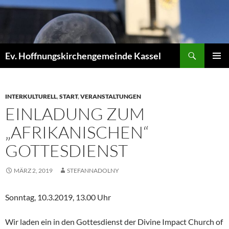
Zum
Inhalt
springen
Suchen
Ev. Hoffnungskirchengemeinde Kassel
PRIMÄR
MENÜ
INTERKULTURELL
,
START
,
VERANSTALTUNGEN
EINLADUNG ZUM
„AFRIKANISCHEN“
GOTTESDIENST
MÄRZ 2, 2019
STEFANNADOLNY
Sonntag, 10.3.2019, 13.00 Uhr
Wir laden ein in den Gottesdienst der Divine Impact Church of