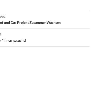
avigation
RAG
hof und Das Projekt ZusammenWachsen
G
r*innen gesucht!