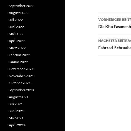
September 2022
August 2022
Beitragsn
VORHERIGER BEIT
Juli 2022
Die Kita Fasanen
Juni 2022
Mai 2022
NÄCHSTER BEITRA
April 2022
Fahrrad-Schraube
März 2022
Februar 2022
Januar 2022
Dezember 2021
November 2021
Oktober 2021
September 2021
August 2021
Juli 2021
Juni 2021
Mai 2021
April 2021