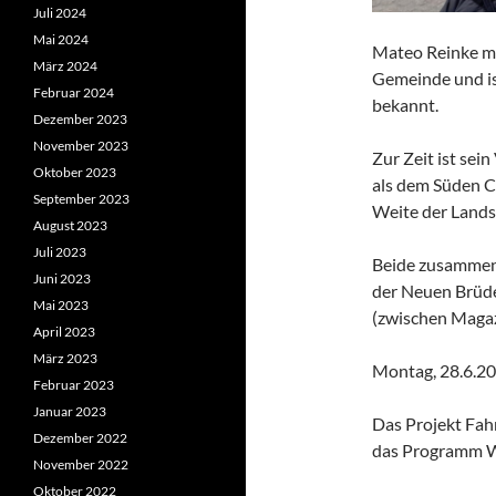
Juli 2024
Mai 2024
Mateo Reinke ma
März 2024
Gemeinde und is
Februar 2024
bekannt.
Dezember 2023
November 2023
Zur Zeit ist sei
Oktober 2023
als dem Süden C
September 2023
Weite der Lands
August 2023
Juli 2023
Beide zusammen 
Juni 2023
der Neuen Brüde
Mai 2023
(zwischen Magaz
April 2023
März 2023
Montag, 28.6.20
Februar 2023
Januar 2023
Das Projekt Fah
Dezember 2022
das Programm W
November 2022
Oktober 2022