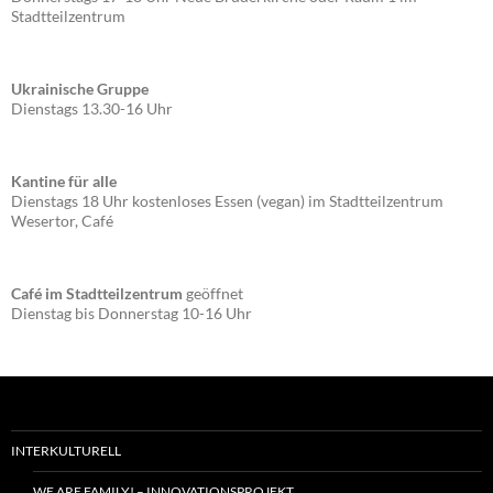
Stadtteilzentrum
Ukrainische Gruppe
Dienstags 13.30-16 Uhr
Kantine für alle
Dienstags 18 Uhr kostenloses Essen (vegan) im Stadtteilzentrum
Wesertor, Café
Café im Stadtteilzentrum
geöffnet
Dienstag bis Donnerstag 10-16 Uhr
INTERKULTURELL
WE ARE FAMILY! – INNOVATIONSPROJEKT