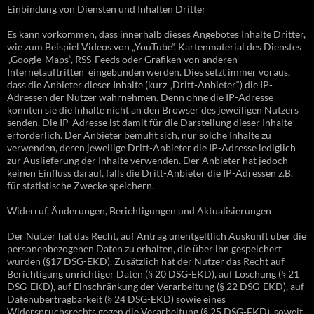
Einbindung von Diensten und Inhalten Dritter
Es kann vorkommen, dass innerhalb dieses Angebotes Inhalte Dritter,
wie zum Beispiel Videos von „YouTube“, Kartenmaterial des Dienstes
„Google-Maps“, RSS-Feeds oder Grafiken von anderen
Internetauftritten eingebunden werden. Dies setzt immer voraus,
dass die Anbieter dieser Inhalte (kurz „Dritt-Anbieter“) die IP-
Adressen der Nutzer wahrnehmen. Denn ohne die IP-Adresse
könnten sie die Inhalte nicht an den Browser des jeweiligen Nutzers
senden. Die IP-Adresse ist damit für die Darstellung dieser Inhalte
erforderlich. Der Anbieter bemüht sich, nur solche Inhalte zu
verwenden, deren jeweilige Dritt-Anbieter die IP-Adresse lediglich
zur Auslieferung der Inhalte verwenden. Der Anbieter hat jedoch
keinen Einfluss darauf, falls die Dritt-Anbieter die IP-Adressen z.B.
für statistische Zwecke speichern.
Widerruf, Änderungen, Berichtigungen und Aktualisierungen
Der Nutzer hat das Recht, auf Antrag unentgeltlich Auskunft über die
personenbezogenen Daten zu erhalten, die über ihn gespeichert
wurden (§17 DSG-EKD). Zusätzlich hat der Nutzer das Recht auf
Berichtigung unrichtiger Daten (§ 20 DSG-EKD), auf Löschung (§ 21
DSG-EKD), auf Einschränkung der Verarbeitung (§ 22 DSG-EKD), auf
Datenübertragbarkeit (§ 24 DSG-EKD) sowie eines
Widerspruchsrechts gegen die Verarbeitung (§ 25 DSG-EKD), soweit