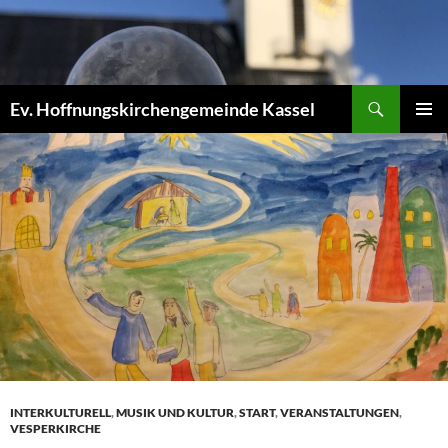
Zum
Inhalt
springen
Suchen
Ev. Hoffnungskirchengemeinde Kassel
PRIMÄR
MENÜ
INTERKULTURELL
,
MUSIK UND KULTUR
,
START
,
VERANSTALTUNGEN
,
VESPERKIRCHE