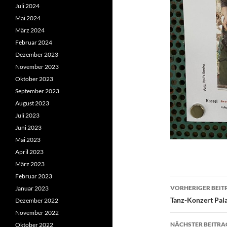
Juli 2024
Mai 2024
März 2024
Februar 2024
Dezember 2023
November 2023
Oktober 2023
September 2023
August 2023
Juli 2023
Juni 2023
Mai 2023
April 2023
März 2023
Februar 2023
Beitragsn
VORHERIGER BEIT
Januar 2023
Tanz-Konzert Pal
Dezember 2022
November 2022
NÄCHSTER BEITRA
Oktober 2022