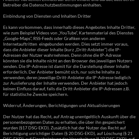
Betreiber die Datenschutzbestimmungen einhalten.
Einbindung von Diensten und Inhalten Dritter
Es kann vorkommen, dass innerhalb dieses Angebotes Inhalte Dritter,
wie zum Beispiel Videos von „YouTube“, Kartenmaterial des Dienstes
„Google-Maps“, RSS-Feeds oder Grafiken von anderen
Internetauftritten eingebunden werden. Dies setzt immer voraus,
dass die Anbieter dieser Inhalte (kurz „Dritt-Anbieter“) die IP-
Adressen der Nutzer wahrnehmen. Denn ohne die IP-Adresse
könnten sie die Inhalte nicht an den Browser des jeweiligen Nutzers
senden. Die IP-Adresse ist damit für die Darstellung dieser Inhalte
erforderlich. Der Anbieter bemüht sich, nur solche Inhalte zu
verwenden, deren jeweilige Dritt-Anbieter die IP-Adresse lediglich
zur Auslieferung der Inhalte verwenden. Der Anbieter hat jedoch
keinen Einfluss darauf, falls die Dritt-Anbieter die IP-Adressen z.B.
für statistische Zwecke speichern.
Widerruf, Änderungen, Berichtigungen und Aktualisierungen
Der Nutzer hat das Recht, auf Antrag unentgeltlich Auskunft über die
personenbezogenen Daten zu erhalten, die über ihn gespeichert
wurden (§17 DSG-EKD). Zusätzlich hat der Nutzer das Recht auf
Berichtigung unrichtiger Daten (§ 20 DSG-EKD), auf Löschung (§ 21
DSG-EKD), auf Einschränkung der Verarbeitung (§ 22 DSG-EKD), auf