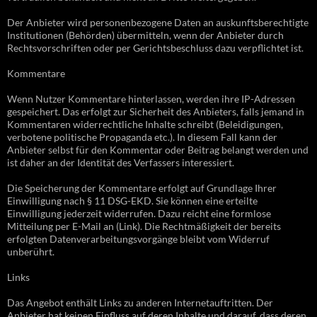
Der Anbieter wird personenbezogene Daten an auskunftsberechtigte
Institutionen (Behörden) übermitteln, wenn der Anbieter durch
Rechtsvorschriften oder per Gerichtsbeschluss dazu verpflichtet ist.
Kommentare
Wenn Nutzer Kommentare hinterlassen, werden ihre IP-Adressen
gespeichert. Das erfolgt zur Sicherheit des Anbieters, falls jemand in
Kommentaren widerrechtliche Inhalte schreibt (Beleidigungen,
verbotene politische Propaganda etc.). In diesem Fall kann der
Anbieter selbst für den Kommentar oder Beitrag belangt werden und
ist daher an der Identität des Verfassers interessiert.
Die Speicherung der Kommentare erfolgt auf Grundlage Ihrer
Einwilligung nach § 11 DSG-EKD. Sie können eine erteilte
Einwilligung jederzeit widerrufen. Dazu reicht eine formlose
Mitteilung per E-Mail an (Link). Die Rechtmäßigkeit der bereits
erfolgten Datenverarbeitungsvorgänge bleibt vom Widerruf
unberührt.
Links
Das Angebot enthält Links zu anderen Internetauftritten. Der
Anbieter hat keinen Einfluss auf deren Inhalte und darauf, dass deren