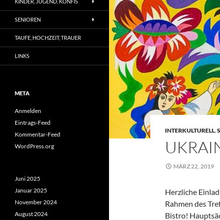
KINDER, JUGEND, KONFIS
SENIOREN
TAUFE, HOCHZEIT, TRAUER
LINKS
META
Anmelden
Eintrags-Feed
INTERKULTURELL
,
Kommentar-Feed
UKRAI
WordPress.org
MÄRZ 22, 2019
Juni 2025
Januar 2025
Herzliche Einla
November 2024
Rahmen des Tref
August 2024
Bistro! Hauptsäc