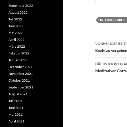
September 2022
August 2022
Juli 2022
INTERKULTURELL
Juni 2022
Mai 2022
Beitragsn
April 2022
VORHERIGER BEIT
März 2022
Beete zu vergebe
Februar 2022
Januar 2022
NÄCHSTER BEITRA
Dezember 2021
Meditativer Gotte
November 2021
Oktober 2021
September 2021
August 2021
Juli 2021
Juni 2021
Mai 2021
April 2021