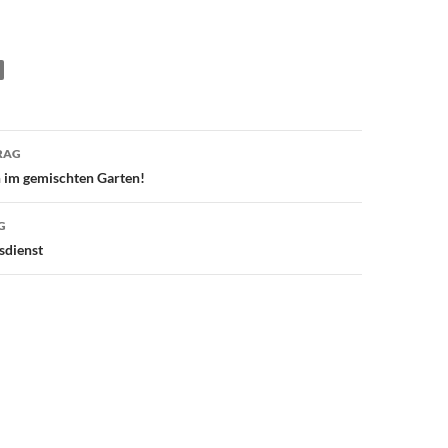
avigation
RAG
n im gemischten Garten!
G
sdienst